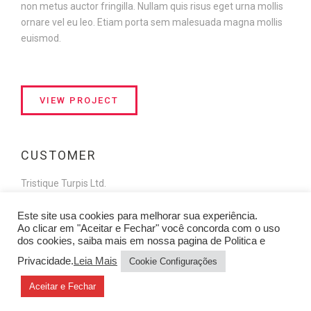
non metus auctor fringilla. Nullam quis risus eget urna mollis
ornare vel eu leo. Etiam porta sem malesuada magna mollis
euismod.
VIEW PROJECT
CUSTOMER
Tristique Turpis Ltd.
Este site usa cookies para melhorar sua experiência.
Ao clicar em "Aceitar e Fechar" você concorda com o uso
dos cookies, saiba mais em nossa pagina de Politica e
WHAT WE DID
Privacidade.
Leia Mais
Cookie Configurações
Photography / Graphic design / Web design
Aceitar e Fechar