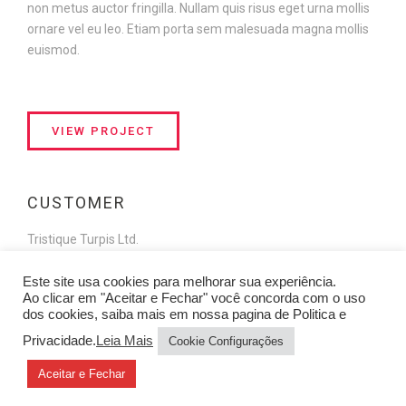
non metus auctor fringilla. Nullam quis risus eget urna mollis
ornare vel eu leo. Etiam porta sem malesuada magna mollis
euismod.
VIEW PROJECT
CUSTOMER
Tristique Turpis Ltd.
Este site usa cookies para melhorar sua experiência.
Ao clicar em "Aceitar e Fechar" você concorda com o uso
dos cookies, saiba mais em nossa pagina de Politica e
WHAT WE DID
Privacidade.
Leia Mais
Cookie Configurações
Photography / Graphic design / Web design
Aceitar e Fechar