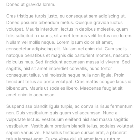
Donec ut gravida lorem.
Cras tristique turpis justo, eu consequat sem adipiscing ut.
Donec posuere bibendum metus. Quisque gravida luctus
volutpat. Mauris interdum, lectus in dapibus molestie, quam
felis sollicitudin mauris, sit amet tempus velit lectus nec lorem.
Nullam vel mollis neque. Lorem ipsum dolor sit amet,
consectetur adipiscing elit. Nullam vel enim dui. Cum sociis
natoque penatibus et magnis dis parturient montes, nascetur
ridiculus mus. Sed tincidunt accumsan massa id viverra. Sed
sagittis, nisl sit amet imperdiet convallis, nunc tortor
consequat tellus, vel molestie neque nulla non ligula. Proin
tincidunt tellus ac porta volutpat. Cras mattis congue lacus id
bibendum. Mauris ut sodales libero. Maecenas feugiat sit
amet enim in accumsan.
Suspendisse blandit ligula turpis, ac convallis risus fermentum
non. Duis vestibulum quis quam vel accumsan. Nunc a
vulputate lectus. Vestibulum eleifend nisl sed massa sagittis
vestibulum. Vestibulum pretium blandit tellus, sodales volutpat
sapien varius vel. Phasellus tristique cursus erat, a placerat
tellus laoreet eget. Fusce vitae dui sit amet lacus rutrum