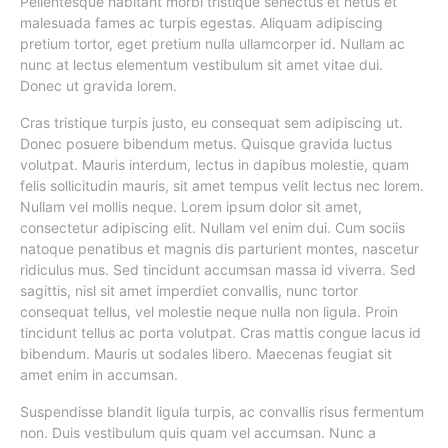
Pellentesque habitant morbi tristique senectus et netus et
malesuada fames ac turpis egestas. Aliquam adipiscing
pretium tortor, eget pretium nulla ullamcorper id. Nullam ac
nunc at lectus elementum vestibulum sit amet vitae dui.
Donec ut gravida lorem.
Cras tristique turpis justo, eu consequat sem adipiscing ut.
Donec posuere bibendum metus. Quisque gravida luctus
volutpat. Mauris interdum, lectus in dapibus molestie, quam
felis sollicitudin mauris, sit amet tempus velit lectus nec lorem.
Nullam vel mollis neque. Lorem ipsum dolor sit amet,
consectetur adipiscing elit. Nullam vel enim dui. Cum sociis
natoque penatibus et magnis dis parturient montes, nascetur
ridiculus mus. Sed tincidunt accumsan massa id viverra. Sed
sagittis, nisl sit amet imperdiet convallis, nunc tortor
consequat tellus, vel molestie neque nulla non ligula. Proin
tincidunt tellus ac porta volutpat. Cras mattis congue lacus id
bibendum. Mauris ut sodales libero. Maecenas feugiat sit
amet enim in accumsan.
Suspendisse blandit ligula turpis, ac convallis risus fermentum
non. Duis vestibulum quis quam vel accumsan. Nunc a