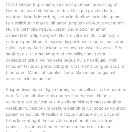
Cras tristique turpis justo, eu consequat sem adipiscing ut.
Donec posuere bibendum metus. Quisque gravida luctus
volutpat. Mauris interdum, lectus in dapibus molestie, quam
felis sollicitudin mauris, sit amet tempus velit lectus nec lorem.
Nullam vel mollis neque. Lorem ipsum dolor sit amet,
consectetur adipiscing elit. Nullam vel enim dui. Cum sociis
natoque penatibus et magnis dis parturient montes, nascetur
ridiculus mus. Sed tincidunt accumsan massa id viverra. Sed
sagittis, nisl sit amet imperdiet convallis, nunc tortor
consequat tellus, vel molestie neque nulla non ligula. Proin
tincidunt tellus ac porta volutpat. Cras mattis congue lacus id
bibendum. Mauris ut sodales libero. Maecenas feugiat sit
amet enim in accumsan.
Suspendisse blandit ligula turpis, ac convallis risus fermentum
non. Duis vestibulum quis quam vel accumsan. Nunc a
vulputate lectus. Vestibulum eleifend nisl sed massa sagittis
vestibulum. Vestibulum pretium blandit tellus, sodales volutpat
sapien varius vel. Phasellus tristique cursus erat, a placerat
tellus laoreet eget. Fusce vitae dui sit amet lacus rutrum
convallis. Vivamus sit amet lectus venenatis est rhoncus