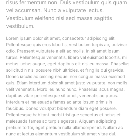
risus fermentum non. Duis vestibulum quis quam
vel accumsan. Nunc a vulputate lectus.
Vestibulum eleifend nisl sed massa sagittis
vestibulum.
Lorem ipsum dolor sit amet, consectetur adipiscing elit.
Pellentesque quis eros lobortis, vestibulum turpis ac, pulvinar
odio. Praesent vulputate a elit ac mollis. In sit amet ipsum
turpis. Pellentesque venenatis, libero vel euismod lobortis, mi
metus luctus augue, eget dapibus elit nisi eu massa. Phasellus
sollicitudin nisl posuere nibh ultricies, et fringilla dui gravida.
Donec iaculis adipiscing neque, non congue massa euismod
quis. Etiam interdum dolor sit amet justo vulputate, non mollis
velit venenatis. Morbi eu nunc nunc. Phasellus lacus magna,
dapibus vitae pellentesque sit amet, venenatis ac purus.
Interdum et malesuada fames ac ante ipsum primis in
faucibus. Donec volutpat bibendum diam eget posuere.
Pellentesque habitant morbi tristique senectus et netus et
malesuada fames ac turpis egestas. Aliquam adipiscing
pretium tortor, eget pretium nulla ullamcorper id. Nullam ac
nunc at lectus elementum vestibulum sit amet vitae dui.