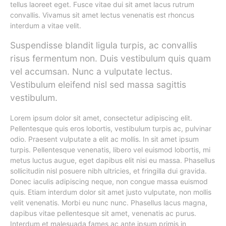
tellus laoreet eget. Fusce vitae dui sit amet lacus rutrum
convallis. Vivamus sit amet lectus venenatis est rhoncus
interdum a vitae velit.
Suspendisse blandit ligula turpis, ac convallis
risus fermentum non. Duis vestibulum quis quam
vel accumsan. Nunc a vulputate lectus.
Vestibulum eleifend nisl sed massa sagittis
vestibulum.
Lorem ipsum dolor sit amet, consectetur adipiscing elit.
Pellentesque quis eros lobortis, vestibulum turpis ac, pulvinar
odio. Praesent vulputate a elit ac mollis. In sit amet ipsum
turpis. Pellentesque venenatis, libero vel euismod lobortis, mi
metus luctus augue, eget dapibus elit nisi eu massa. Phasellus
sollicitudin nisl posuere nibh ultricies, et fringilla dui gravida.
Donec iaculis adipiscing neque, non congue massa euismod
quis. Etiam interdum dolor sit amet justo vulputate, non mollis
velit venenatis. Morbi eu nunc nunc. Phasellus lacus magna,
dapibus vitae pellentesque sit amet, venenatis ac purus.
Interdum et malesuada fames ac ante ipsum primis in