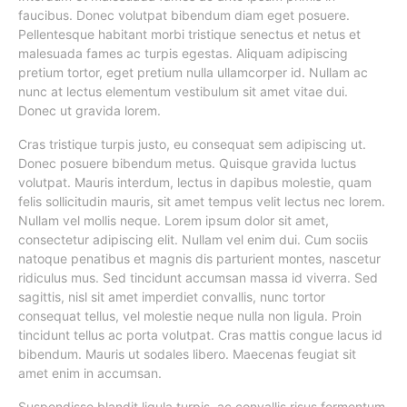
faucibus. Donec volutpat bibendum diam eget posuere.
Pellentesque habitant morbi tristique senectus et netus et
malesuada fames ac turpis egestas. Aliquam adipiscing
pretium tortor, eget pretium nulla ullamcorper id. Nullam ac
nunc at lectus elementum vestibulum sit amet vitae dui.
Donec ut gravida lorem.
Cras tristique turpis justo, eu consequat sem adipiscing ut.
Donec posuere bibendum metus. Quisque gravida luctus
volutpat. Mauris interdum, lectus in dapibus molestie, quam
felis sollicitudin mauris, sit amet tempus velit lectus nec lorem.
Nullam vel mollis neque. Lorem ipsum dolor sit amet,
consectetur adipiscing elit. Nullam vel enim dui. Cum sociis
natoque penatibus et magnis dis parturient montes, nascetur
ridiculus mus. Sed tincidunt accumsan massa id viverra. Sed
sagittis, nisl sit amet imperdiet convallis, nunc tortor
consequat tellus, vel molestie neque nulla non ligula. Proin
tincidunt tellus ac porta volutpat. Cras mattis congue lacus id
bibendum. Mauris ut sodales libero. Maecenas feugiat sit
amet enim in accumsan.
Suspendisse blandit ligula turpis, ac convallis risus fermentum