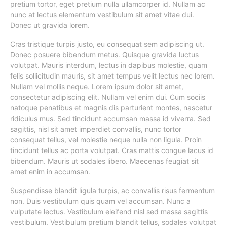
pretium tortor, eget pretium nulla ullamcorper id. Nullam ac
nunc at lectus elementum vestibulum sit amet vitae dui.
Donec ut gravida lorem.
Cras tristique turpis justo, eu consequat sem adipiscing ut.
Donec posuere bibendum metus. Quisque gravida luctus
volutpat. Mauris interdum, lectus in dapibus molestie, quam
felis sollicitudin mauris, sit amet tempus velit lectus nec lorem.
Nullam vel mollis neque. Lorem ipsum dolor sit amet,
consectetur adipiscing elit. Nullam vel enim dui. Cum sociis
natoque penatibus et magnis dis parturient montes, nascetur
ridiculus mus. Sed tincidunt accumsan massa id viverra. Sed
sagittis, nisl sit amet imperdiet convallis, nunc tortor
consequat tellus, vel molestie neque nulla non ligula. Proin
tincidunt tellus ac porta volutpat. Cras mattis congue lacus id
bibendum. Mauris ut sodales libero. Maecenas feugiat sit
amet enim in accumsan.
Suspendisse blandit ligula turpis, ac convallis risus fermentum
non. Duis vestibulum quis quam vel accumsan. Nunc a
vulputate lectus. Vestibulum eleifend nisl sed massa sagittis
vestibulum. Vestibulum pretium blandit tellus, sodales volutpat