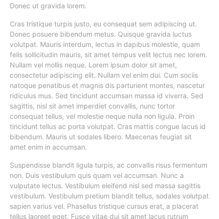
Donec ut gravida lorem.
Cras tristique turpis justo, eu consequat sem adipiscing ut.
Donec posuere bibendum metus. Quisque gravida luctus
volutpat. Mauris interdum, lectus in dapibus molestie, quam
felis sollicitudin mauris, sit amet tempus velit lectus nec lorem.
Nullam vel mollis neque. Lorem ipsum dolor sit amet,
consectetur adipiscing elit. Nullam vel enim dui. Cum sociis
natoque penatibus et magnis dis parturient montes, nascetur
ridiculus mus. Sed tincidunt accumsan massa id viverra. Sed
sagittis, nisl sit amet imperdiet convallis, nunc tortor
consequat tellus, vel molestie neque nulla non ligula. Proin
tincidunt tellus ac porta volutpat. Cras mattis congue lacus id
bibendum. Mauris ut sodales libero. Maecenas feugiat sit
amet enim in accumsan.
Suspendisse blandit ligula turpis, ac convallis risus fermentum
non. Duis vestibulum quis quam vel accumsan. Nunc a
vulputate lectus. Vestibulum eleifend nisl sed massa sagittis
vestibulum. Vestibulum pretium blandit tellus, sodales volutpat
sapien varius vel. Phasellus tristique cursus erat, a placerat
tellus laoreet eget. Fusce vitae dui sit amet lacus rutrum