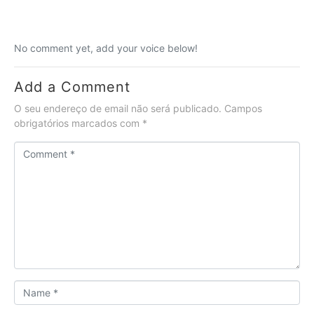
No comment yet, add your voice below!
Add a Comment
O seu endereço de email não será publicado.
Campos
obrigatórios marcados com
*
C
o
m
m
e
n
t
*
N
a