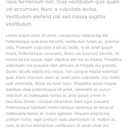
risus fermentum non. Duis vestibulum quis quam
vel accumsan. Nunc a vulputate lectus.
Vestibulum eleifend nisl sed massa sagittis
vestibulum.
Lorem ipsum dolor sit amet, consectetur adipiscing elit.
Pellentesque quis eros lobortis, vestibulum turpis ac, pulvinar
odio. Praesent vulputate a elit ac mollis. In sit amet ipsum
turpis. Pellentesque venenatis, libero vel euismod lobortis, mi
metus luctus augue, eget dapibus elit nisi eu massa. Phasellus
sollicitudin nisl posuere nibh ultricies, et fringilla dui gravida.
Donec iaculis adipiscing neque, non congue massa euismod
quis. Etiam interdum dolor sit amet justo vulputate, non mollis
velit venenatis. Morbi eu nunc nunc. Phasellus lacus magna,
dapibus vitae pellentesque sit amet, venenatis ac purus.
Interdum et malesuada fames ac ante ipsum primis in
faucibus. Donec volutpat bibendum diam eget posuere.
Pellentesque habitant morbi tristique senectus et netus et
malesuada fames ac turpis egestas. Aliquam adipiscing
pretium tortor, eget pretium nulla ullamcorper id. Nullam ac
nunc at lectus elementum vestibulum sit amet vitae dui.