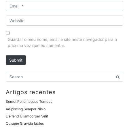
m
E
e
m
*
a
W
i
e
l
b
*
s
Guardar o meu nome, email e site neste navegador para a
i
próxima vez que eu comentar.
t
e
Submit
Artigos recentes
Semet Pellentesque Tempus
Adipiscing Semper Nislo
Eleifend Ullamcorper Velit
Quisque Gravida luctus